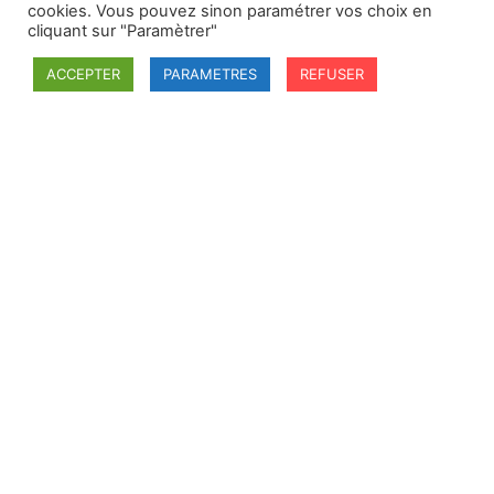
cookies. Vous pouvez sinon paramétrer vos choix en
cliquant sur "Paramètrer"
ACCEPTER
PARAMETRES
REFUSER
SFDI
Société francaise pour le Droit International
Université Robert Schuman
67084 Strasbourg Cedex
Secrétaire général : guillaume.lefloch@univ-rennes.fr
MENU
Mentions légales
Adhésion - cotisation
Structure de l'association
Statuts de la SFDI