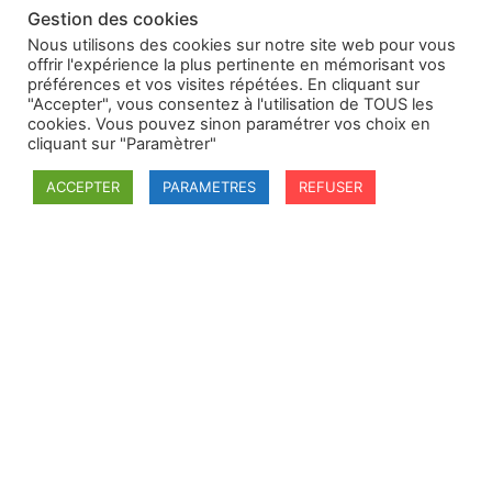
Gestion des cookies
Nous utilisons des cookies sur notre site web pour vous
offrir l'expérience la plus pertinente en mémorisant vos
préférences et vos visites répétées. En cliquant sur
"Accepter", vous consentez à l'utilisation de TOUS les
cookies. Vous pouvez sinon paramétrer vos choix en
cliquant sur "Paramètrer"
ACCEPTER
PARAMETRES
REFUSER
SFDI
Société francaise pour le Droit International
Université Robert Schuman
67084 Strasbourg Cedex
Secrétaire général : guillaume.lefloch@univ-rennes.fr
MENU
Mentions légales
Adhésion - cotisation
Structure de l'association
Statuts de la SFDI