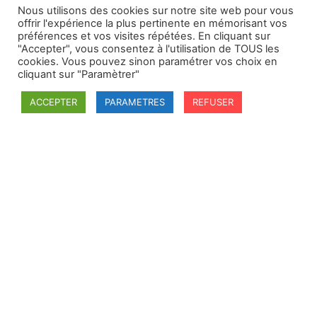
Nous utilisons des cookies sur notre site web pour vous
offrir l'expérience la plus pertinente en mémorisant vos
préférences et vos visites répétées. En cliquant sur
"Accepter", vous consentez à l'utilisation de TOUS les
cookies. Vous pouvez sinon paramétrer vos choix en
cliquant sur "Paramètrer"
ACCEPTER
PARAMETRES
REFUSER
SFDI
Société francaise pour le Droit International
Université Robert Schuman
67084 Strasbourg Cedex
Secrétaire général : guillaume.lefloch@univ-rennes.fr
MENU
Mentions légales
Adhésion - cotisation
Structure de l'association
Statuts de la SFDI
© 2026 – SFDI – Création du site