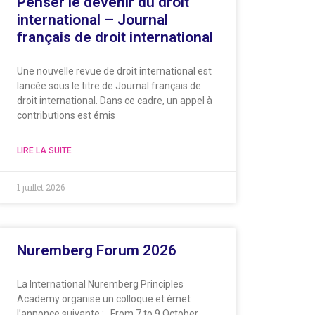
Penser le devenir du droit
international – Journal
français de droit international
Une nouvelle revue de droit international est
lancée sous le titre de Journal français de
droit international. Dans ce cadre, un appel à
contributions est émis
LIRE LA SUITE
1 juillet 2026
Nuremberg Forum 2026
La International Nuremberg Principles
Academy organise un colloque et émet
l’annonce suivante : From 7 to 9 October