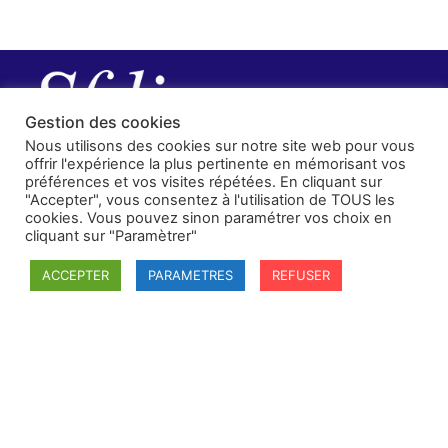
Gestion des cookies
Nous utilisons des cookies sur notre site web pour vous
offrir l'expérience la plus pertinente en mémorisant vos
préférences et vos visites répétées. En cliquant sur
"Accepter", vous consentez à l'utilisation de TOUS les
cookies. Vous pouvez sinon paramétrer vos choix en
cliquant sur "Paramètrer"
ACCEPTER
PARAMETRES
REFUSER
SFDI
Société francaise pour le Droit International
Université Robert Schuman
67084 Strasbourg Cedex
Secrétaire général : guillaume.lefloch@univ-rennes.fr
MENU
Mentions légales