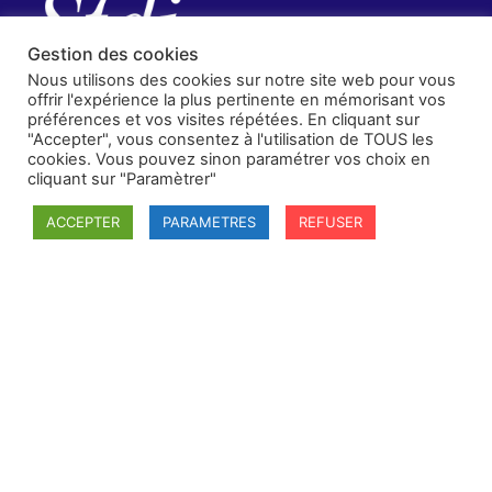
Gestion des cookies
Nous utilisons des cookies sur notre site web pour vous
offrir l'expérience la plus pertinente en mémorisant vos
préférences et vos visites répétées. En cliquant sur
"Accepter", vous consentez à l'utilisation de TOUS les
cookies. Vous pouvez sinon paramétrer vos choix en
cliquant sur "Paramètrer"
ACCEPTER
PARAMETRES
REFUSER
SFDI
Société francaise pour le Droit International
Université Robert Schuman
67084 Strasbourg Cedex
Secrétaire général : guillaume.lefloch@univ-rennes.fr
MENU
Mentions légales
Adhésion - cotisation
Structure de l'association
Statuts de la SFDI