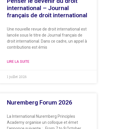
Penser le devenir du droit
international – Journal
français de droit international
Une nouvelle revue de droit international est
lancée sous le titre de Journal français de
droit international. Dans ce cadre, un appel à
contributions est émis
LIRE LA SUITE
1 juillet 2026
Nuremberg Forum 2026
La International Nuremberg Principles
Academy organise un colloque et émet
l’annonce suivante : From 7 to 9 October