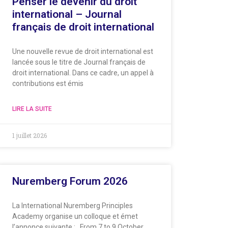
Penser le devenir du droit
international – Journal
français de droit international
Une nouvelle revue de droit international est
lancée sous le titre de Journal français de
droit international. Dans ce cadre, un appel à
contributions est émis
LIRE LA SUITE
1 juillet 2026
Nuremberg Forum 2026
La International Nuremberg Principles
Academy organise un colloque et émet
l’annonce suivante : From 7 to 9 October