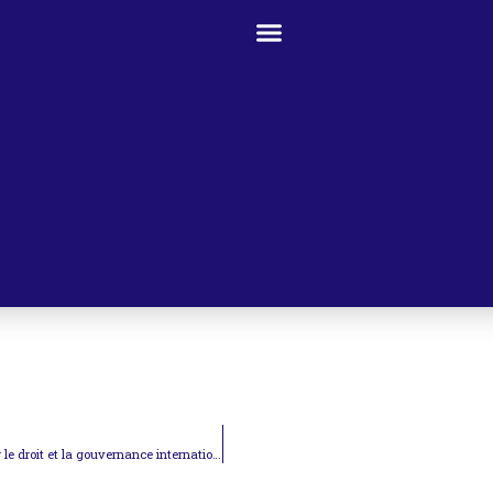
La définition des «limites planétaires». Quelles implications pour le droit et la gouvernance internationale ?