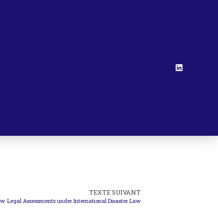
TEXTE SUIVANT
ew. Legal Assessments under International Disaster Law