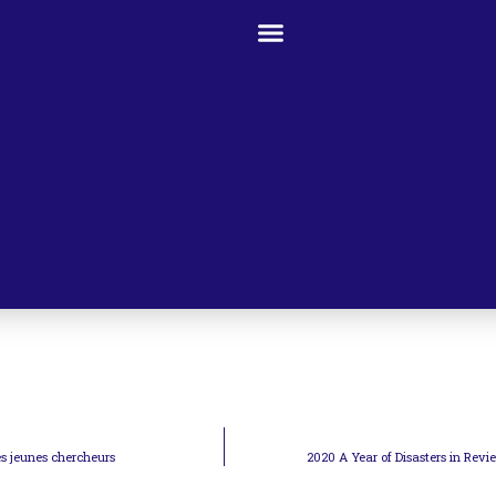
es jeunes chercheurs
2020 A Year of Disasters in Revi