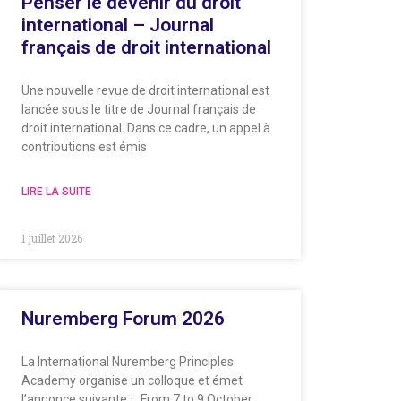
Penser le devenir du droit
international – Journal
français de droit international
Une nouvelle revue de droit international est
lancée sous le titre de Journal français de
droit international. Dans ce cadre, un appel à
contributions est émis
LIRE LA SUITE
1 juillet 2026
Nuremberg Forum 2026
La International Nuremberg Principles
Academy organise un colloque et émet
l’annonce suivante : From 7 to 9 October