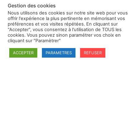
Gestion des cookies
Nous utilisons des cookies sur notre site web pour vous
offrir l'expérience la plus pertinente en mémorisant vos
préférences et vos visites répétées. En cliquant sur
"Accepter", vous consentez à l'utilisation de TOUS les
cookies. Vous pouvez sinon paramétrer vos choix en
cliquant sur "Paramètrer"
ACCEPTER
PARAMETRES
REFUSER
SFDI
Société francaise pour le Droit International
Université Robert Schuman
67084 Strasbourg Cedex
Secrétaire général : guillaume.lefloch@univ-rennes.fr
MENU
Mentions légales
Adhésion - cotisation
Structure de l'association
Statuts de la SFDI