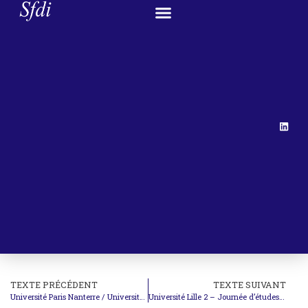
TEXTE PRÉCÉDENT
TEXTE SUIVANT
Université Paris Nanterre / Université d’Orléans – Colloque Religion et droit international
Université Lille 2 – Journée d’études ‘Après des atrocités de masse: quelles reconstructions individuelles?’