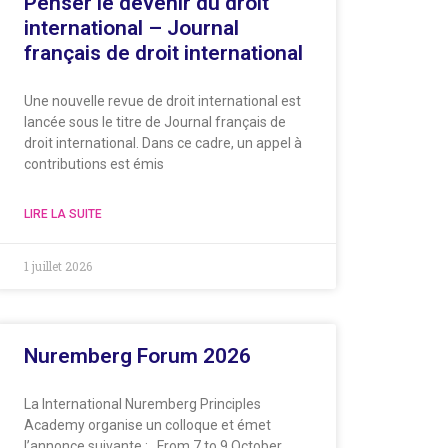
Penser le devenir du droit
international – Journal
français de droit international
Une nouvelle revue de droit international est
lancée sous le titre de Journal français de
droit international. Dans ce cadre, un appel à
contributions est émis
LIRE LA SUITE
1 juillet 2026
Nuremberg Forum 2026
La International Nuremberg Principles
Academy organise un colloque et émet
l’annonce suivante : From 7 to 9 October