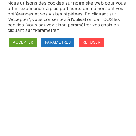
Nous utilisons des cookies sur notre site web pour vous
offrir l'expérience la plus pertinente en mémorisant vos
préférences et vos visites répétées. En cliquant sur
"Accepter", vous consentez à l'utilisation de TOUS les
cookies. Vous pouvez sinon paramétrer vos choix en
cliquant sur "Paramètrer"
ACCEPTER
PARAMETRES
REFUSER
SFDI
Société francaise pour le Droit International
Université Robert Schuman
67084 Strasbourg Cedex
Secrétaire général : guillaume.lefloch@univ-rennes.fr
MENU
Mentions légales
Adhésion - cotisation
Structure de l'association
Statuts de la SFDI
© 2026 – SFDI – Création du site