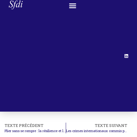
TEXTE PRÉCÉDENT
TEXTE SUIVANT
Plier sans se rompre : la résilience et l’évolution du droit international
Les crimes internationaux commis par Israël au Liban et le coût de l’impunité