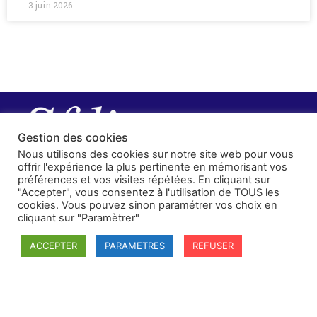
3 juin 2026
Gestion des cookies
Nous utilisons des cookies sur notre site web pour vous
offrir l'expérience la plus pertinente en mémorisant vos
préférences et vos visites répétées. En cliquant sur
"Accepter", vous consentez à l'utilisation de TOUS les
cookies. Vous pouvez sinon paramétrer vos choix en
cliquant sur "Paramètrer"
ACCEPTER
PARAMETRES
REFUSER
SFDI
Société francaise pour le Droit International
Université Robert Schuman
67084 Strasbourg Cedex