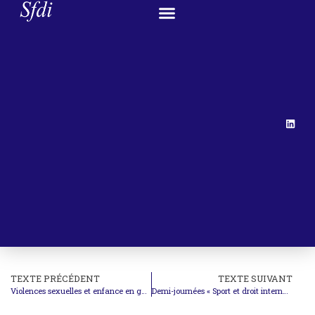
TEXTE PRÉCÉDENT
TEXTE SUIVANT
Violences sexuelles et enfance en guerre – 4e Congrès annuel de la Chaire Mukwege
Demi-journées « Sport et droit international »