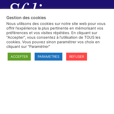
Gestion des cookies
Nous utilisons des cookies sur notre site web pour vous
offrir l'expérience la plus pertinente en mémorisant vos
préférences et vos visites répétées. En cliquant sur
"Accepter", vous consentez à l'utilisation de TOUS les
cookies. Vous pouvez sinon paramétrer vos choix en
cliquant sur "Paramètrer"
ACCEPTER
PARAMETRES
REFUSER
SFDI
Société francaise pour le Droit International
Université Robert Schuman
67084 Strasbourg Cedex
Secrétaire général : guillaume.lefloch@univ-rennes.fr
MENU
Mentions légales
Adhésion - cotisation
Structure de l'association
Statuts de la SFDI