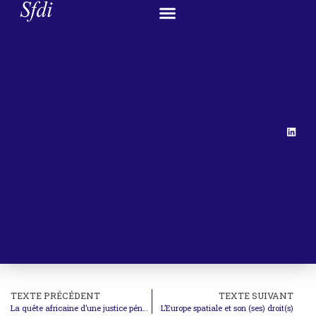
TEXTE PRÉCÉDENT
TEXTE SUIVANT
La quête africaine d’une justice pénale continentale
L’Europe spatiale et son (ses) droit(s)