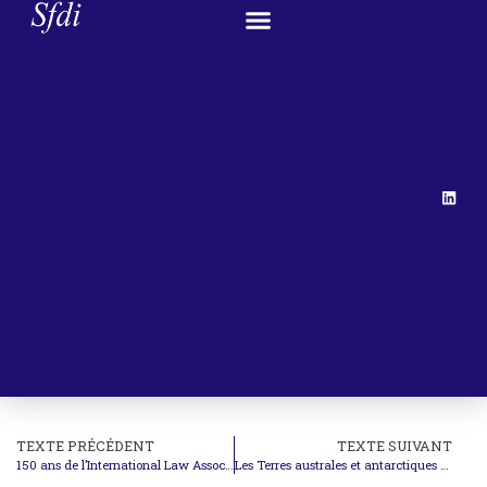
TEXTE PRÉCÉDENT
TEXTE SUIVANT
150 ans de l’International Law Association/Association de droit international : webinaire « État civil »
Les Terres australes et antarctiques françaises