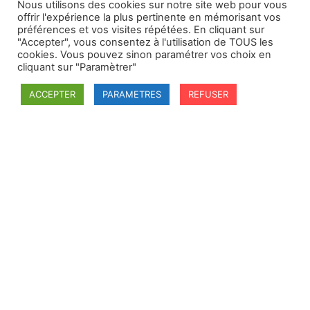
Nous utilisons des cookies sur notre site web pour vous
offrir l'expérience la plus pertinente en mémorisant vos
préférences et vos visites répétées. En cliquant sur
"Accepter", vous consentez à l'utilisation de TOUS les
cookies. Vous pouvez sinon paramétrer vos choix en
cliquant sur "Paramètrer"
ACCEPTER
PARAMETRES
REFUSER
SFDI
Société francaise pour le Droit International
Université Robert Schuman
67084 Strasbourg Cedex
Secrétaire général : guillaume.lefloch@univ-rennes.fr
MENU
Mentions légales
Adhésion - cotisation
Structure de l'association
Statuts de la SFDI
© 2026 – SFDI – Création du site