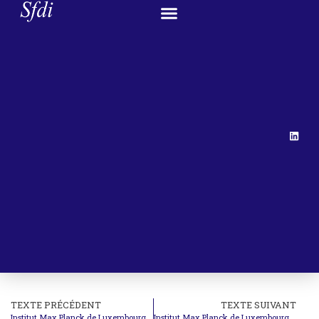
TEXTE PRÉCÉDENT
TEXTE SUIVANT
Institut Max Planck de Luxembourg – Conférence : Litigation and Arbitration of IP Disputes
Institut Max Planck de Luxembourg – Colloque : Open Justice