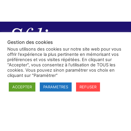
Gestion des cookies
Nous utilisons des cookies sur notre site web pour vous
offrir l'expérience la plus pertinente en mémorisant vos
préférences et vos visites répétées. En cliquant sur
"Accepter", vous consentez à l'utilisation de TOUS les
cookies. Vous pouvez sinon paramétrer vos choix en
cliquant sur "Paramètrer"
ACCEPTER
PARAMETRES
REFUSER
SFDI
Société francaise pour le Droit International
Université Robert Schuman
67084 Strasbourg Cedex
Secrétaire général : guillaume.lefloch@univ-rennes.fr
MENU