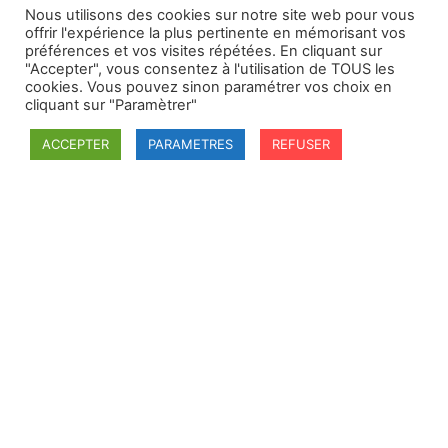
Nous utilisons des cookies sur notre site web pour vous
offrir l'expérience la plus pertinente en mémorisant vos
préférences et vos visites répétées. En cliquant sur
"Accepter", vous consentez à l'utilisation de TOUS les
cookies. Vous pouvez sinon paramétrer vos choix en
cliquant sur "Paramètrer"
ACCEPTER
PARAMETRES
REFUSER
SFDI
Société francaise pour le Droit International
Université Robert Schuman
67084 Strasbourg Cedex
Secrétaire général : guillaume.lefloch@univ-rennes.fr
MENU
Mentions légales
Adhésion - cotisation
Structure de l'association
Statuts de la SFDI
© 2026 – SFDI – Création du site