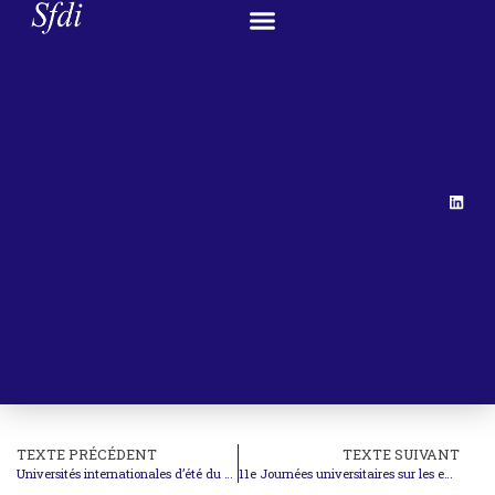
TEXTE PRÉCÉDENT
TEXTE SUIVANT
Universités internationales d’été du Mercantour
11e Journées universitaires sur les enjeux des gouvernements ouverts et du numérique (Paris / hybride, 3 et 4 novembre 2026).