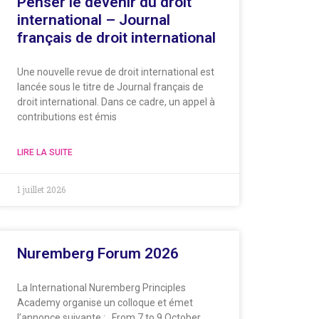
Penser le devenir du droit
international – Journal
français de droit international
Une nouvelle revue de droit international est
lancée sous le titre de Journal français de
droit international. Dans ce cadre, un appel à
contributions est émis
LIRE LA SUITE
1 juillet 2026
Nuremberg Forum 2026
La International Nuremberg Principles
Academy organise un colloque et émet
l’annonce suivante : From 7 to 9 October