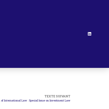
TEXTE SUIVANT
l of International Law : Special Issue on Investment Law