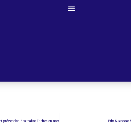
 prévention des trafics illicites en mer
Prix Suzanne-B