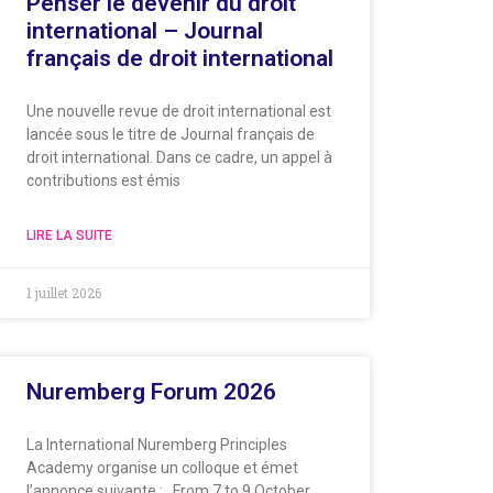
Penser le devenir du droit
international – Journal
français de droit international
Une nouvelle revue de droit international est
lancée sous le titre de Journal français de
droit international. Dans ce cadre, un appel à
contributions est émis
LIRE LA SUITE
1 juillet 2026
Nuremberg Forum 2026
La International Nuremberg Principles
Academy organise un colloque et émet
l’annonce suivante : From 7 to 9 October