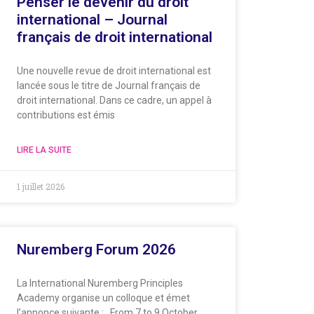
Penser le devenir du droit
international – Journal
français de droit international
Une nouvelle revue de droit international est
lancée sous le titre de Journal français de
droit international. Dans ce cadre, un appel à
contributions est émis
LIRE LA SUITE
1 juillet 2026
Nuremberg Forum 2026
La International Nuremberg Principles
Academy organise un colloque et émet
l’annonce suivante : From 7 to 9 October