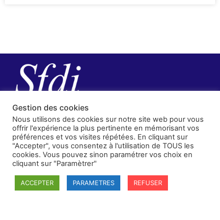
Gestion des cookies
Nous utilisons des cookies sur notre site web pour vous
offrir l'expérience la plus pertinente en mémorisant vos
préférences et vos visites répétées. En cliquant sur
"Accepter", vous consentez à l'utilisation de TOUS les
cookies. Vous pouvez sinon paramétrer vos choix en
cliquant sur "Paramètrer"
SFDI
ACCEPTER
PARAMETRES
REFUSER
Société francaise pour le Droit International
Université Robert Schuman
67084 Strasbourg Cedex