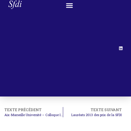
TEXTE PRÉCÉDENT
TEXTE SUIVANT
Aix-Marseille Université – Colloque Internationalisation du droit constitutionnel et constitutionnalisation du droit international
Lauréats 2013 des prix de la SFDI