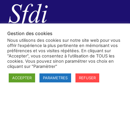
Gestion des cookies
Nous utilisons des cookies sur notre site web pour vous
offrir l'expérience la plus pertinente en mémorisant vos
préférences et vos visites répétées. En cliquant sur
"Accepter", vous consentez à l'utilisation de TOUS les
cookies. Vous pouvez sinon paramétrer vos choix en
cliquant sur "Paramètrer"
SFDI
Société francaise pour le Droit International
ACCEPTER
PARAMETRES
REFUSER
Université Robert Schuman
67084 Strasbourg Cedex
Secrétaire général : guillaume.lefloch@univ-rennes.fr
MENU
Mentions légales
Adhésion - cotisation
Structure de l'association
Statuts de la SFDI