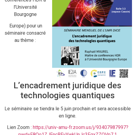
l’Université
Bourgogne
Europe) pour un
séminaire consacré
au thème :
L’encadrement juridique des
technologies quantiques
Le séminaire se tiendra le 5 juin prochain et sera accessible
en ligne.
Lien Zoom :
https://univ-amu-fr.zoom.us/j/93407987997?
pwd=F8Qo1ZJFncBEvYwkUnJc3FgxZZOVp7.1