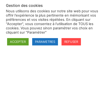
Gestion des cookies
Nous utilisons des cookies sur notre site web pour vous
offrir l'expérience la plus pertinente en mémorisant vos
préférences et vos visites répétées. En cliquant sur
"Accepter", vous consentez à l'utilisation de TOUS les
cookies. Vous pouvez sinon paramétrer vos choix en
cliquant sur "Paramètrer"
ACCEPTER
PARAMETRES
REFUSER
SFDI
Société francaise pour le Droit International
Université Robert Schuman
67084 Strasbourg Cedex
Secrétaire général : guillaume.lefloch@univ-rennes.fr
MENU
Mentions légales
Adhésion - cotisation
Structure de l'association
Statuts de la SFDI