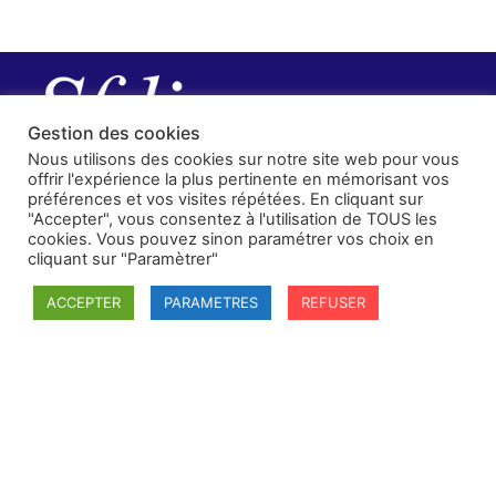
Gestion des cookies
Nous utilisons des cookies sur notre site web pour vous
offrir l'expérience la plus pertinente en mémorisant vos
préférences et vos visites répétées. En cliquant sur
"Accepter", vous consentez à l'utilisation de TOUS les
cookies. Vous pouvez sinon paramétrer vos choix en
cliquant sur "Paramètrer"
ACCEPTER
PARAMETRES
REFUSER
SFDI
Société francaise pour le Droit International
Université Robert Schuman
67084 Strasbourg Cedex
Secrétaire général : guillaume.lefloch@univ-rennes.fr
MENU
Mentions légales