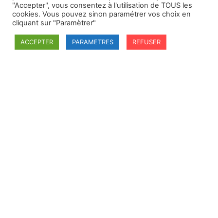
"Accepter", vous consentez à l'utilisation de TOUS les
cookies. Vous pouvez sinon paramétrer vos choix en
cliquant sur "Paramètrer"
ACCEPTER
PARAMETRES
REFUSER
SFDI
Société francaise pour le Droit International
Université Robert Schuman
67084 Strasbourg Cedex
Secrétaire général : guillaume.lefloch@univ-rennes.fr
MENU
Mentions légales
Adhésion - cotisation
Structure de l'association
Statuts de la SFDI