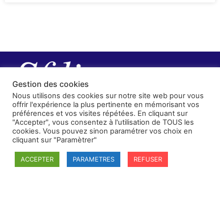
Gestion des cookies
Nous utilisons des cookies sur notre site web pour vous
offrir l'expérience la plus pertinente en mémorisant vos
préférences et vos visites répétées. En cliquant sur
"Accepter", vous consentez à l'utilisation de TOUS les
cookies. Vous pouvez sinon paramétrer vos choix en
cliquant sur "Paramètrer"
ACCEPTER
PARAMETRES
REFUSER
SFDI
Société francaise pour le Droit International
Université Robert Schuman
67084 Strasbourg Cedex
Secrétaire général : guillaume.lefloch@univ-rennes.fr