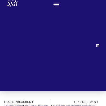
TEXTE PRÉCÉDENT
TEXTE SUIVANT
Colloque annuel du Réseau francophone de droit international
La Pratique des opinions séparées à la Cour européenne des droits de l’homme