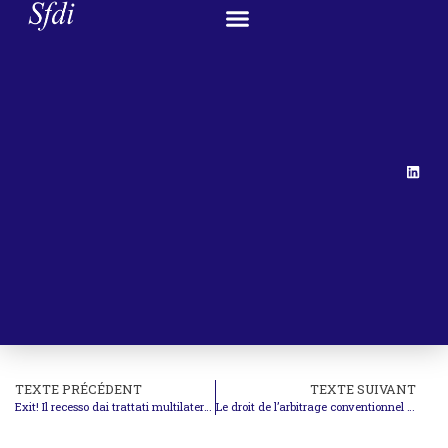
TEXTE PRÉCÉDENT
TEXTE SUIVANT
Exit! Il recesso dai trattati multilaterali Crisi e nuovi slanci nella cooperazione internazionale ed europea
Le droit de l’arbitrage conventionnel en matière d’investissements