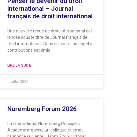
Penser le devenir du droit
international – Journal
français de droit international
Une nouvelle revue de droit international est
lancée sous le titre de Journal français de
droit international. Dans ce cadre, un appel à
contributions est émis
LIRE LA SUITE
1 juillet 2026
Nuremberg Forum 2026
La International Nuremberg Principles
Academy organise un colloque et émet
l’annonce suivante : From 7 to 9 October