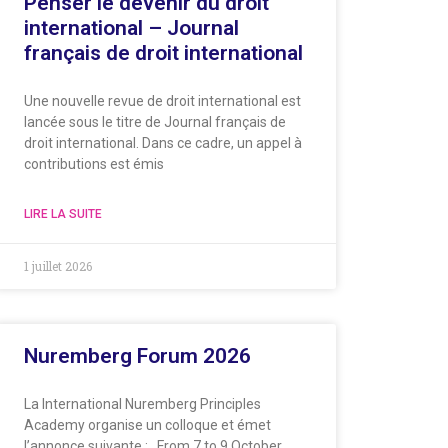
Penser le devenir du droit
international – Journal
français de droit international
Une nouvelle revue de droit international est
lancée sous le titre de Journal français de
droit international. Dans ce cadre, un appel à
contributions est émis
LIRE LA SUITE
1 juillet 2026
Nuremberg Forum 2026
La International Nuremberg Principles
Academy organise un colloque et émet
l’annonce suivante : From 7 to 9 October