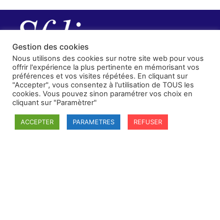
Gestion des cookies
Nous utilisons des cookies sur notre site web pour vous
offrir l'expérience la plus pertinente en mémorisant vos
préférences et vos visites répétées. En cliquant sur
"Accepter", vous consentez à l'utilisation de TOUS les
cookies. Vous pouvez sinon paramétrer vos choix en
cliquant sur "Paramètrer"
ACCEPTER
PARAMETRES
REFUSER
SFDI
Société francaise pour le Droit International
Université Robert Schuman
67084 Strasbourg Cedex
Secrétaire général : guillaume.lefloch@univ-rennes.fr
MENU
Mentions légales
Adhésion - cotisation