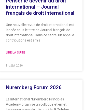
Penser le devenir du droit
international – Journal
français de droit international
Une nouvelle revue de droit international est
lancée sous le titre de Journal français de
droit international. Dans ce cadre, un appel à
contributions est émis
LIRE LA SUITE
1 juillet 2026
Nuremberg Forum 2026
La International Nuremberg Principles
Academy organise un colloque et émet
l’annonce suivante : From 7 to 9 October