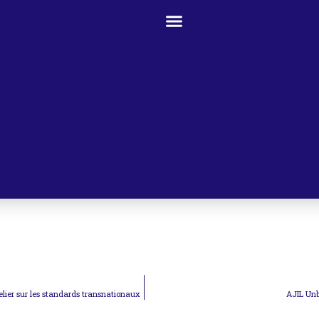
ier sur les standards transnationaux
AJIL Unb