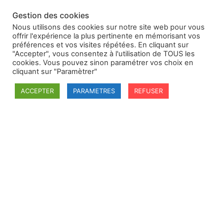
Gestion des cookies
Nous utilisons des cookies sur notre site web pour vous
offrir l'expérience la plus pertinente en mémorisant vos
préférences et vos visites répétées. En cliquant sur
"Accepter", vous consentez à l'utilisation de TOUS les
cookies. Vous pouvez sinon paramétrer vos choix en
cliquant sur "Paramètrer"
ACCEPTER
PARAMETRES
REFUSER
SFDI
Société francaise pour le Droit International
Université Robert Schuman
67084 Strasbourg Cedex
Secrétaire général : guillaume.lefloch@univ-rennes.fr
MENU
Mentions légales
Adhésion - cotisation
Structure de l'association
Statuts de la SFDI