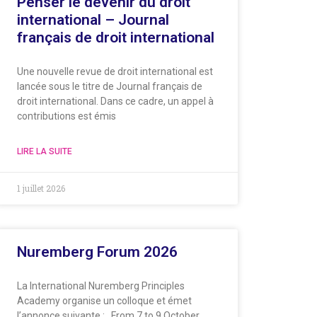
Penser le devenir du droit
international – Journal
français de droit international
Une nouvelle revue de droit international est
lancée sous le titre de Journal français de
droit international. Dans ce cadre, un appel à
contributions est émis
LIRE LA SUITE
1 juillet 2026
Nuremberg Forum 2026
La International Nuremberg Principles
Academy organise un colloque et émet
l’annonce suivante : From 7 to 9 October