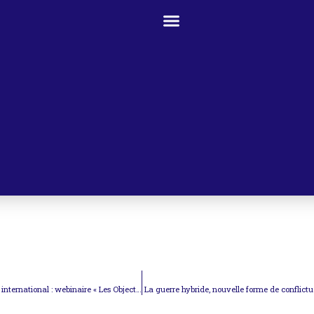
150 ans de l’International Law Association/Association de droit international : webinaire « Les Objectifs du développement durable au-delà de 2030 »
La guerre hybride, nouvelle forme de conflictua