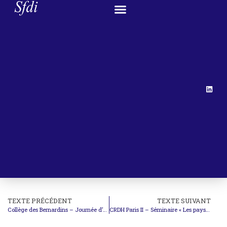
TEXTE PRÉCÉDENT
TEXTE SUIVANT
Collège des Bernardins – Journée d’étude « Entreprises transnationales et constitutionnalisation du système-monde de pouvoirs »
CRDH Paris II – Séminaire « Les pays d’Amérique latine et la lutte contre les disparitions forcées »