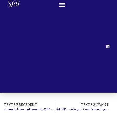
TEXTE PRÉCÉDENT
TEXTE SUIVANT
Journées franco-allemandes 2016 – La religion et le droit international
RACSE – colloque : Crise économique et droits sociaux : Un standard de protection affaibli ?