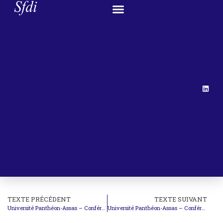
TEXTE PRÉCÉDENT
TEXTE SUIVANT
Université Panthéon-Assas – Conférence : Le droit international économique et le nouveau régionalisme économique
Université Panthéon-Assas – Conférence : Le règlement pacifique des différends internationaux