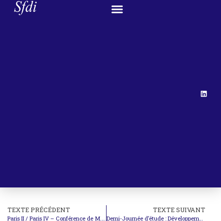
TEXTE PRÉCÉDENT
TEXTE SUIVANT
Paris II / Paris IV – Conférence de M. Olivier De Schutter : Droit à l’alimentation dans un monde de ressources rares
Demi-Journée d’étude : Développement et Maintien de la Paix et de la Sécurité (25/02)