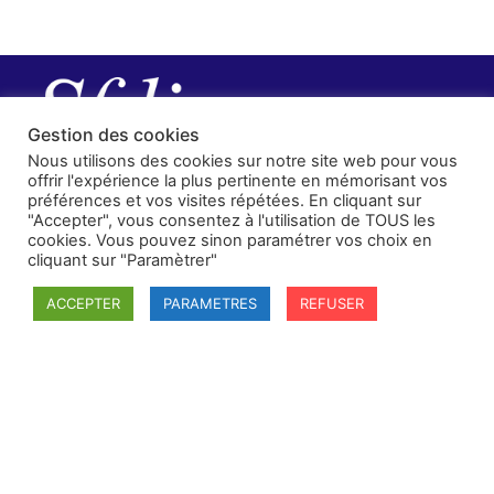
Gestion des cookies
Nous utilisons des cookies sur notre site web pour vous
offrir l'expérience la plus pertinente en mémorisant vos
préférences et vos visites répétées. En cliquant sur
"Accepter", vous consentez à l'utilisation de TOUS les
cookies. Vous pouvez sinon paramétrer vos choix en
cliquant sur "Paramètrer"
ACCEPTER
PARAMETRES
REFUSER
SFDI
Société francaise pour le Droit International
Université Robert Schuman
67084 Strasbourg Cedex
Secrétaire général : guillaume.lefloch@univ-rennes.fr
MENU
Mentions légales