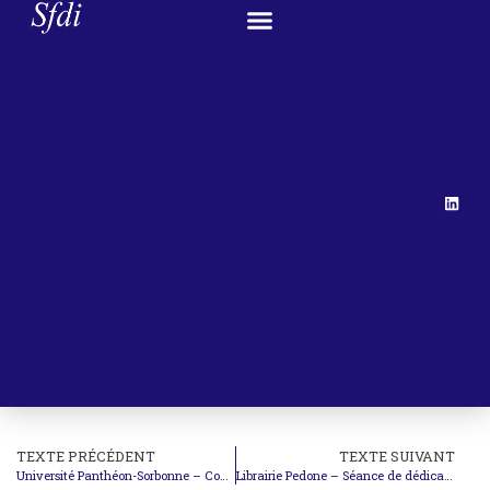
TEXTE PRÉCÉDENT
TEXTE SUIVANT
Université Panthéon-Sorbonne – Conférence : Retours d’expérience, les tribunaux environnementaux d’opinion : du politique au droit
Librairie Pedone – Séance de dédicaces : Philippe SANDS, « Retour à Lemberg »