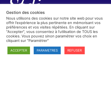
Gestion des cookies
Nous utilisons des cookies sur notre site web pour vous
offrir l'expérience la plus pertinente en mémorisant vos
préférences et vos visites répétées. En cliquant sur
"Accepter", vous consentez à l'utilisation de TOUS les
cookies. Vous pouvez sinon paramétrer vos choix en
cliquant sur "Paramètrer"
ACCEPTER
PARAMETRES
REFUSER
SFDI
Société francaise pour le Droit International
Université Robert Schuman
67084 Strasbourg Cedex
Secrétaire général : guillaume.lefloch@univ-rennes.fr
MENU
Mentions légales
Adhésion - cotisation
Structure de l'association
Statuts de la SFDI