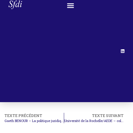
TEXTE PRÉCÉDENT
TEXTE SUIVANT
Gaeth BENOUR – La politique juridique extérieure de la Libye de 1969 à 2011
Université de la Rochelle/AEDE – colloque ‘Climate Justice : Challenges and perspectives of COP21’