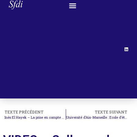
TEXTE PRÉCÉDENT
TEXTE SUIVANT
Inès El Hayek – La prise en compte du comportement de l’investisseur dans le cadre de l’arbitrage fondé sur les traités d’investissement
Université d’Aix-Marseille : Ecole d’été sur la pratique des droits humains