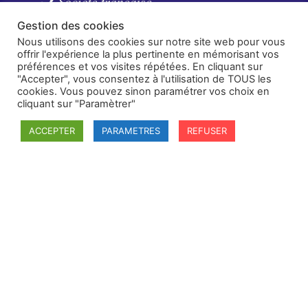
Gestion des cookies
Nous utilisons des cookies sur notre site web pour vous
offrir l'expérience la plus pertinente en mémorisant vos
préférences et vos visites répétées. En cliquant sur
"Accepter", vous consentez à l'utilisation de TOUS les
cookies. Vous pouvez sinon paramétrer vos choix en
cliquant sur "Paramètrer"
SFDI
Société francaise pour le Droit International
ACCEPTER
PARAMETRES
REFUSER
Université Robert Schuman
67084 Strasbourg Cedex
Secrétaire général : guillaume.lefloch@univ-rennes.fr
MENU
Mentions légales
Adhésion - cotisation
Structure de l'association
Statuts de la SFDI
© 2026 – SFDI – Création du site