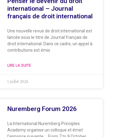
Penser le devenir du droit
international – Journal
français de droit international
Une nouvelle revue de droit international est
lancée sous le titre de Journal français de
droit international. Dans ce cadre, un appel à
contributions est émis
LIRE LA SUITE
1 juillet 2026
Nuremberg Forum 2026
La International Nuremberg Principles
Academy organise un colloque et émet
l’annonce suivante : From 7 to 9 October