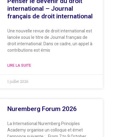
Penser le devenir du droit
international – Journal
français de droit international
Une nouvelle revue de droit international est
lancée sous le titre de Journal français de
droit international. Dans ce cadre, un appel à
contributions est émis
LIRE LA SUITE
1 juillet 2026
Nuremberg Forum 2026
La International Nuremberg Principles
Academy organise un colloque et émet
l’annonce suivante : From 7 to 9 October