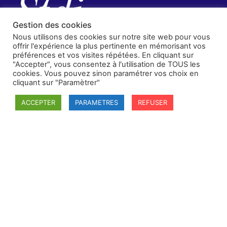
Gestion des cookies
Nous utilisons des cookies sur notre site web pour vous
offrir l'expérience la plus pertinente en mémorisant vos
préférences et vos visites répétées. En cliquant sur
"Accepter", vous consentez à l'utilisation de TOUS les
cookies. Vous pouvez sinon paramétrer vos choix en
cliquant sur "Paramètrer"
ACCEPTER
PARAMETRES
REFUSER
SFDI
Société francaise pour le Droit International
Université Robert Schuman
67084 Strasbourg Cedex
Secrétaire général : guillaume.lefloch@univ-rennes.fr
MENU
Mentions légales
Adhésion - cotisation
Structure de l'association
Statuts de la SFDI