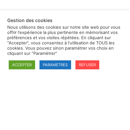
Gestion des cookies
Nous utilisons des cookies sur notre site web pour vous
offrir l'expérience la plus pertinente en mémorisant vos
préférences et vos visites répétées. En cliquant sur
"Accepter", vous consentez à l'utilisation de TOUS les
cookies. Vous pouvez sinon paramétrer vos choix en
cliquant sur "Paramètrer"
ACCEPTER
PARAMETRES
REFUSER
SFDI
Société francaise pour le Droit International
Université Robert Schuman
67084 Strasbourg Cedex
Secrétaire général : guillaume.lefloch@univ-rennes.fr
MENU
Mentions légales