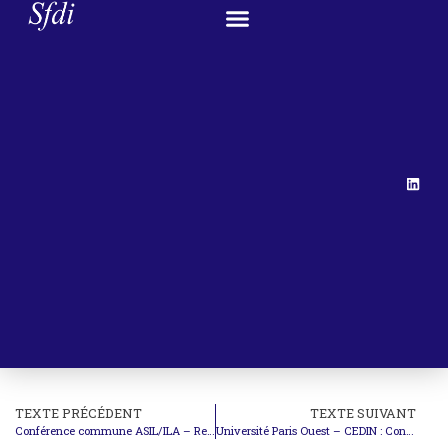
TEXTE PRÉCÉDENT
TEXTE SUIVANT
Conférence commune ASIL/ILA – Remise de la Médaille Hudson au Pr Pellet
Université Paris Ouest – CEDIN : Conférence de M. Nicola Bonucci