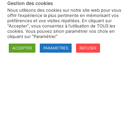
Gestion des cookies
Nous utilisons des cookies sur notre site web pour vous
offrir l'expérience la plus pertinente en mémorisant vos
préférences et vos visites répétées. En cliquant sur
"Accepter", vous consentez à l'utilisation de TOUS les
cookies. Vous pouvez sinon paramétrer vos choix en
cliquant sur "Paramètrer"
ACCEPTER
PARAMETRES
REFUSER
SFDI
Société francaise pour le Droit International
Université Robert Schuman
67084 Strasbourg Cedex
Secrétaire général : guillaume.lefloch@univ-rennes.fr
MENU
Mentions légales
Adhésion - cotisation
Structure de l'association
Statuts de la SFDI