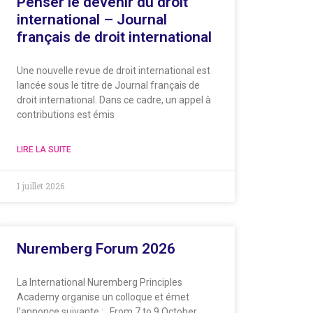
Penser le devenir du droit
international – Journal
français de droit international
Une nouvelle revue de droit international est
lancée sous le titre de Journal français de
droit international. Dans ce cadre, un appel à
contributions est émis
LIRE LA SUITE
1 juillet 2026
Nuremberg Forum 2026
La International Nuremberg Principles
Academy organise un colloque et émet
l’annonce suivante : From 7 to 9 October