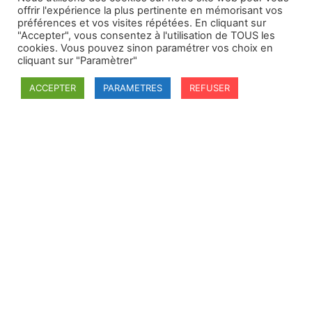
offrir l'expérience la plus pertinente en mémorisant vos
préférences et vos visites répétées. En cliquant sur
"Accepter", vous consentez à l'utilisation de TOUS les
cookies. Vous pouvez sinon paramétrer vos choix en
cliquant sur "Paramètrer"
ACCEPTER
PARAMETRES
REFUSER
SFDI
Société francaise pour le Droit International
Université Robert Schuman
67084 Strasbourg Cedex
Secrétaire général : guillaume.lefloch@univ-rennes.fr
MENU
Mentions légales
Adhésion - cotisation
Structure de l'association
Statuts de la SFDI