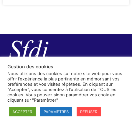
Gestion des cookies
Nous utilisons des cookies sur notre site web pour vous
offrir l'expérience la plus pertinente en mémorisant vos
préférences et vos visites répétées. En cliquant sur
"Accepter", vous consentez à l'utilisation de TOUS les
cookies. Vous pouvez sinon paramétrer vos choix en
cliquant sur "Paramètrer"
SFDI
ACCEPTER
PARAMETRES
REFUSER
Société francaise pour le Droit International
Université Robert Schuman
67084 Strasbourg Cedex